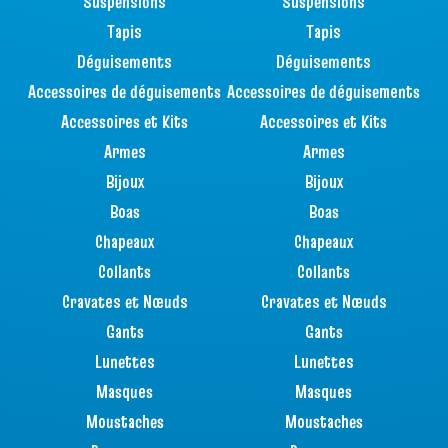
Suspensions
Suspensions
Tapis
Tapis
Déguisements
Déguisements
Accessoires de déguisements
Accessoires de déguisements
Accessoires et Kits
Accessoires et Kits
Armes
Armes
Bijoux
Bijoux
Boas
Boas
Chapeaux
Chapeaux
Collants
Collants
Cravates et Nœuds
Cravates et Nœuds
Gants
Gants
Lunettes
Lunettes
Masques
Masques
Moustaches
Moustaches