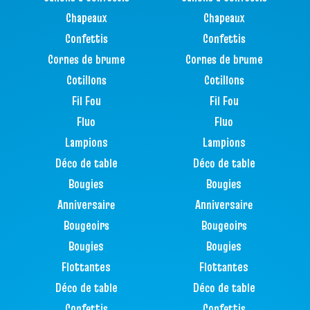
Chapeaux
Chapeaux
Confettis
Confettis
Cornes de brume
Cornes de brume
Cotillons
Cotillons
Fil Fou
Fil Fou
Fluo
Fluo
Lampions
Lampions
Déco de table
Déco de table
Bougies
Bougies
Anniversaire
Anniversaire
Bougeoirs
Bougeoirs
Bougies
Bougies
Flottantes
Flottantes
Déco de table
Déco de table
Confettis
Confettis