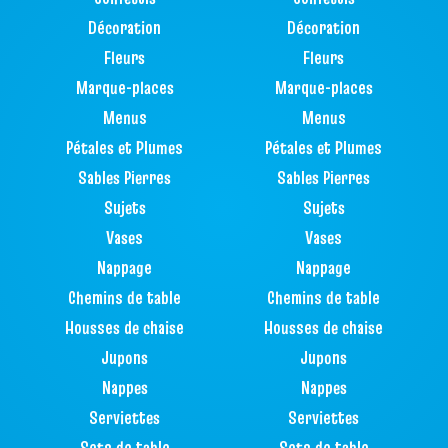
Décoration
Décoration
Fleurs
Fleurs
Marque-places
Marque-places
Menus
Menus
Pétales et Plumes
Pétales et Plumes
Sables Pierres
Sables Pierres
Sujets
Sujets
Vases
Vases
Nappage
Nappage
Chemins de table
Chemins de table
Housses de chaise
Housses de chaise
Jupons
Jupons
Nappes
Nappes
Serviettes
Serviettes
Sets de table
Sets de table