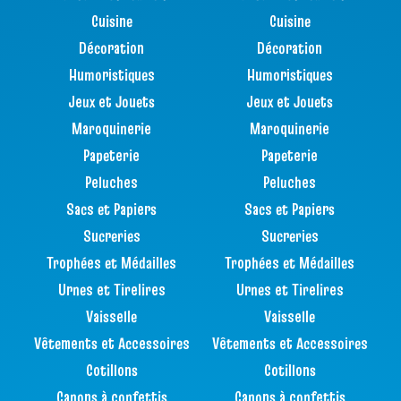
Cuisine
Cuisine
Décoration
Décoration
Humoristiques
Humoristiques
Jeux et Jouets
Jeux et Jouets
Maroquinerie
Maroquinerie
Papeterie
Papeterie
Peluches
Peluches
Sacs et Papiers
Sacs et Papiers
Sucreries
Sucreries
Trophées et Médailles
Trophées et Médailles
Urnes et Tirelires
Urnes et Tirelires
Vaisselle
Vaisselle
Vêtements et Accessoires
Vêtements et Accessoires
Cotillons
Cotillons
Canons à confettis
Canons à confettis