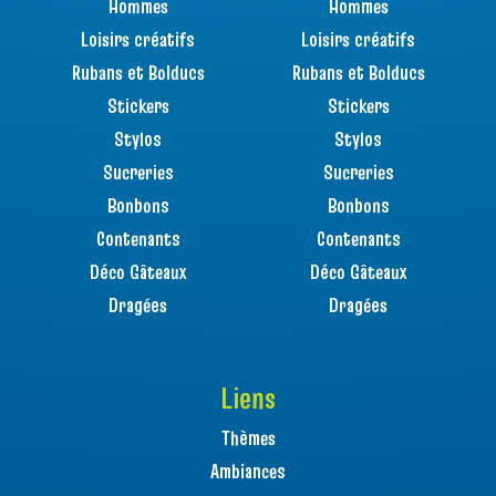
Hommes
Hommes
Loisirs créatifs
Loisirs créatifs
Rubans et Bolducs
Rubans et Bolducs
Stickers
Stickers
Stylos
Stylos
Sucreries
Sucreries
Bonbons
Bonbons
Contenants
Contenants
Déco Gâteaux
Déco Gâteaux
Dragées
Dragées
Liens
Thèmes
Ambiances