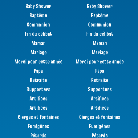
Baby Shower
Baby Shower
Baptême
Baptême
Communion
Communion
Fin du célibat
Fin du célibat
Maman
Maman
Mariage
Mariage
Merci pour cette année
Merci pour cette année
Papa
Papa
Retraite
Retraite
Supporters
Supporters
Artifices
Artifices
Artifices
Artifices
Cierges et fontaines
Cierges et fontaines
Fumigènes
Fumigènes
Pétards
Pétards