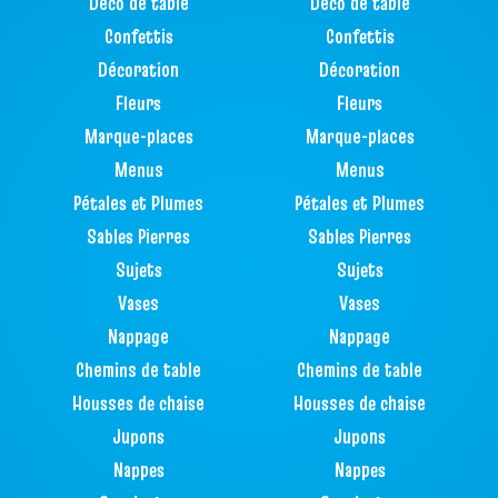
Déco de table
Déco de table
Confettis
Confettis
Décoration
Décoration
Fleurs
Fleurs
Marque-places
Marque-places
Menus
Menus
Pétales et Plumes
Pétales et Plumes
Sables Pierres
Sables Pierres
Sujets
Sujets
Vases
Vases
Nappage
Nappage
Chemins de table
Chemins de table
Housses de chaise
Housses de chaise
Jupons
Jupons
Nappes
Nappes