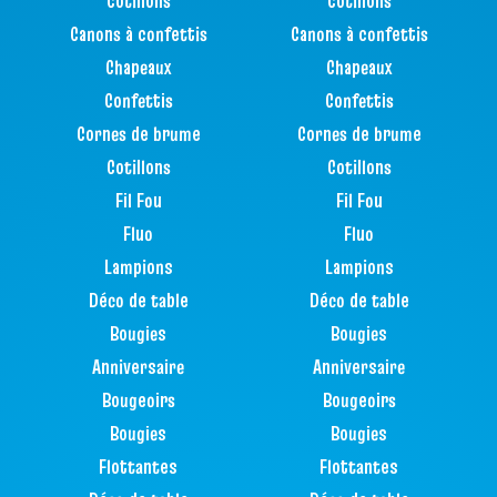
Cotillons
Cotillons
Canons à confettis
Canons à confettis
Chapeaux
Chapeaux
Confettis
Confettis
Cornes de brume
Cornes de brume
Cotillons
Cotillons
Fil Fou
Fil Fou
Fluo
Fluo
Lampions
Lampions
Déco de table
Déco de table
Bougies
Bougies
Anniversaire
Anniversaire
Bougeoirs
Bougeoirs
Bougies
Bougies
Flottantes
Flottantes