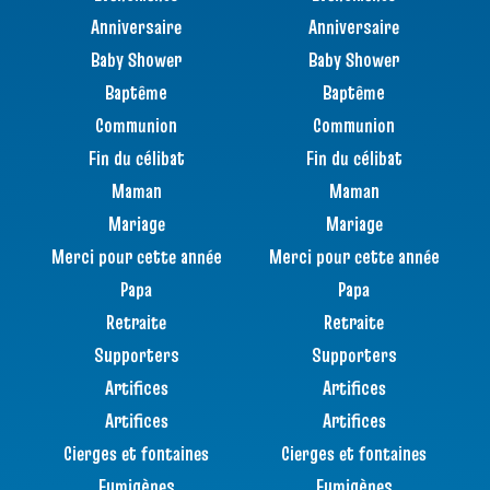
Anniversaire
Anniversaire
Baby Shower
Baby Shower
Baptême
Baptême
Communion
Communion
Fin du célibat
Fin du célibat
Maman
Maman
Mariage
Mariage
Merci pour cette année
Merci pour cette année
Papa
Papa
Retraite
Retraite
Supporters
Supporters
Artifices
Artifices
Artifices
Artifices
Cierges et fontaines
Cierges et fontaines
Fumigènes
Fumigènes