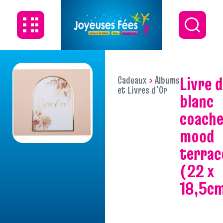
livre d’or
Cadeaux
Albums
et Livres d'Or
blanc
coache
mood
terrac
(22 x
18,5c