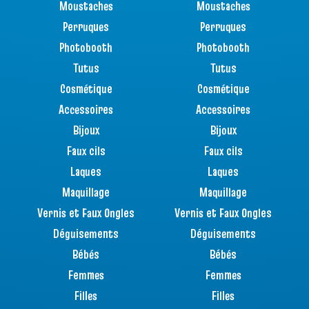
Moustaches
Moustaches
Perruques
Perruques
Photobooth
Photobooth
Tutus
Tutus
Cosmétique
Cosmétique
Accessoires
Accessoires
Bijoux
Bijoux
Faux cils
Faux cils
Laques
Laques
Maquillage
Maquillage
Vernis et Faux Ongles
Vernis et Faux Ongles
Déguisements
Déguisements
Bébés
Bébés
Femmes
Femmes
Filles
Filles