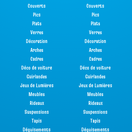
Couverts
Couverts
Pics
Pics
Plats
Plats
Verres
Verres
Décoration
Décoration
Arches
Arches
Cadres
Cadres
Déco de voiture
Déco de voiture
Guirlandes
Guirlandes
Jeux de Lumières
Jeux de Lumières
Meubles
Meubles
Rideaux
Rideaux
Suspensions
Suspensions
Tapis
Tapis
Déguisements
Déguisements