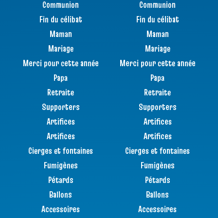
Communion
Communion
Fin du célibat
Fin du célibat
Maman
Maman
Mariage
Mariage
Merci pour cette année
Merci pour cette année
Papa
Papa
Retraite
Retraite
Supporters
Supporters
Artifices
Artifices
Artifices
Artifices
Cierges et fontaines
Cierges et fontaines
Fumigènes
Fumigènes
Pétards
Pétards
Ballons
Ballons
Accessoires
Accessoires