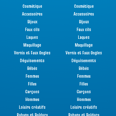
Cosmétique
Cosmétique
Accessoires
Accessoires
Bijoux
Bijoux
Faux cils
Faux cils
Laques
Laques
Maquillage
Maquillage
Vernis et Faux Ongles
Vernis et Faux Ongles
Déguisements
Déguisements
Bébés
Bébés
Femmes
Femmes
Filles
Filles
Garçons
Garçons
Hommes
Hommes
Loisirs créatifs
Loisirs créatifs
Rubans et Bolducs
Rubans et Bolducs