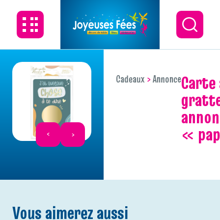
carte a
Cadeaux
Annonce
gratt
annon
« pa
Vous aimerez aussi