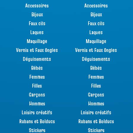
Accessoires
Accessoires
Bijoux
Bijoux
Faux cils
Faux cils
Laques
Laques
Maquillage
Maquillage
Vernis et Faux Ongles
Vernis et Faux Ongles
Déguisements
Déguisements
Bébés
Bébés
Femmes
Femmes
Filles
Filles
Garçons
Garçons
Hommes
Hommes
Loisirs créatifs
Loisirs créatifs
Rubans et Bolducs
Rubans et Bolducs
Stickers
Stickers