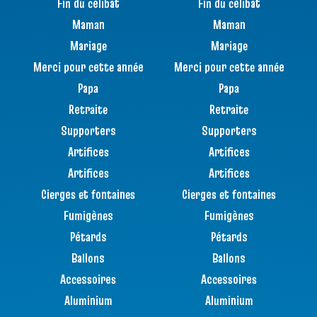
Fin du célibat
Fin du célibat
Maman
Maman
Mariage
Mariage
Merci pour cette année
Merci pour cette année
Papa
Papa
Retraite
Retraite
Supporters
Supporters
Artifices
Artifices
Artifices
Artifices
Cierges et fontaines
Cierges et fontaines
Fumigènes
Fumigènes
Pétards
Pétards
Ballons
Ballons
Accessoires
Accessoires
Aluminium
Aluminium