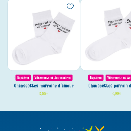
Baptême
Vêtements et Accessoires
Baptême
Vêtements et Ac
chaussettes marraine d’amour
chaussettes parrain 
3,99
€
3,99
€