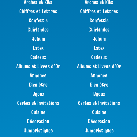
Arches et Kits
Arches et Kits
Chiffres et Lettres
Chiffres et Lettres
Confettis
Confettis
Guirlandes
Guirlandes
Hélium
Hélium
Latex
Latex
Cadeaux
Cadeaux
Albums et Livres d'Or
Albums et Livres d'Or
Annonce
Annonce
Bien être
Bien être
Bijoux
Bijoux
Cartes et Invitations
Cartes et Invitations
Cuisine
Cuisine
Décoration
Décoration
Humoristiques
Humoristiques