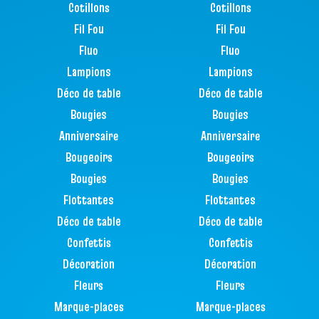
Cotillons
Cotillons
Fil Fou
Fil Fou
Fluo
Fluo
Lampions
Lampions
Déco de table
Déco de table
Bougies
Bougies
Anniversaire
Anniversaire
Bougeoirs
Bougeoirs
Bougies
Bougies
Flottantes
Flottantes
Déco de table
Déco de table
Confettis
Confettis
Décoration
Décoration
Fleurs
Fleurs
Marque-places
Marque-places