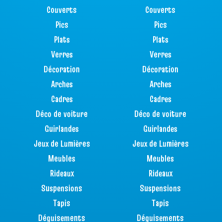
Couverts
Couverts
Pics
Pics
Plats
Plats
Verres
Verres
Décoration
Décoration
Arches
Arches
Cadres
Cadres
Déco de voiture
Déco de voiture
Guirlandes
Guirlandes
Jeux de Lumières
Jeux de Lumières
Meubles
Meubles
Rideaux
Rideaux
Suspensions
Suspensions
Tapis
Tapis
Déguisements
Déguisements