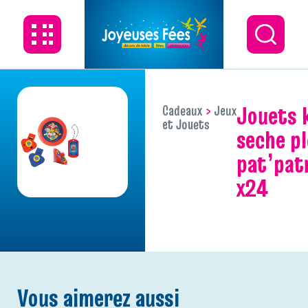
jouets kit
Cadeaux
Jeux
et Jouets
seche p
pat’patr
x24
Vous aimerez aussi