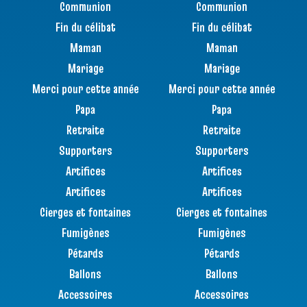
Communion
Communion
Fin du célibat
Fin du célibat
Maman
Maman
Mariage
Mariage
Merci pour cette année
Merci pour cette année
Papa
Papa
Retraite
Retraite
Supporters
Supporters
Artifices
Artifices
Artifices
Artifices
Cierges et fontaines
Cierges et fontaines
Fumigènes
Fumigènes
Pétards
Pétards
Ballons
Ballons
Accessoires
Accessoires