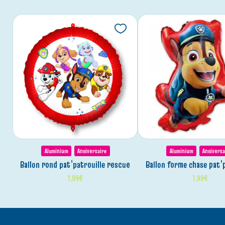
Aluminium
Anniversaire
Aluminium
Anniversa
ballon rond pat’patrouille rescue
ballon forme chase pat’
1,99
€
1,99
€