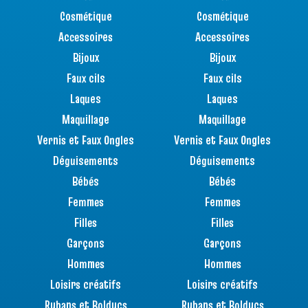
Cosmétique
Cosmétique
Accessoires
Accessoires
Bijoux
Bijoux
Faux cils
Faux cils
Laques
Laques
Maquillage
Maquillage
Vernis et Faux Ongles
Vernis et Faux Ongles
Déguisements
Déguisements
Bébés
Bébés
Femmes
Femmes
Filles
Filles
Garçons
Garçons
Hommes
Hommes
Loisirs créatifs
Loisirs créatifs
Rubans et Bolducs
Rubans et Bolducs