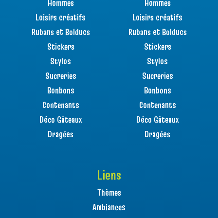
Hommes
Hommes
Loisirs créatifs
Loisirs créatifs
Rubans et Bolducs
Rubans et Bolducs
Stickers
Stickers
Stylos
Stylos
Sucreries
Sucreries
Bonbons
Bonbons
Contenants
Contenants
Déco Gâteaux
Déco Gâteaux
Dragées
Dragées
Liens
Thèmes
Ambiances