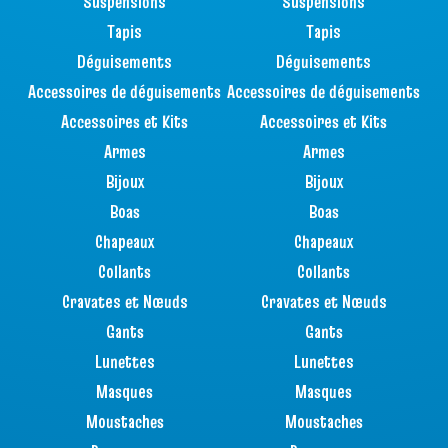
Suspensions
Suspensions
Tapis
Tapis
Déguisements
Déguisements
Accessoires de déguisements
Accessoires de déguisements
Accessoires et Kits
Accessoires et Kits
Armes
Armes
Bijoux
Bijoux
Boas
Boas
Chapeaux
Chapeaux
Collants
Collants
Cravates et Nœuds
Cravates et Nœuds
Gants
Gants
Lunettes
Lunettes
Masques
Masques
Moustaches
Moustaches