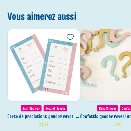
Vous aimerez aussi
Baby Shower
Jeux et Jouets
Baby Shower
Confet
carte de predictions gender reveal (x 6)
confettis gender reveal en bo
2,59
€
1,99
€