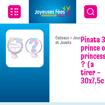
pinata 3d
Cadeaux
Jeux
et Jouets
prince 
princes
? (a
tirer –
30x7,5c