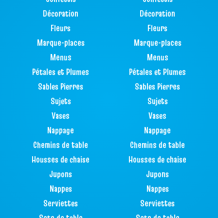
Décoration
Décoration
Fleurs
Fleurs
Marque-places
Marque-places
Menus
Menus
Pétales et Plumes
Pétales et Plumes
Sables Pierres
Sables Pierres
Sujets
Sujets
Vases
Vases
Nappage
Nappage
Chemins de table
Chemins de table
Housses de chaise
Housses de chaise
Jupons
Jupons
Nappes
Nappes
Serviettes
Serviettes
Sets de table
Sets de table