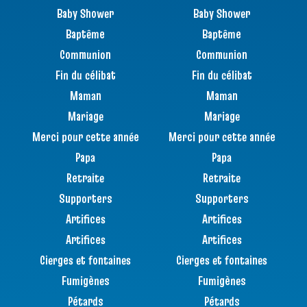
Baby Shower
Baby Shower
Baptême
Baptême
Communion
Communion
Fin du célibat
Fin du célibat
Maman
Maman
Mariage
Mariage
Merci pour cette année
Merci pour cette année
Papa
Papa
Retraite
Retraite
Supporters
Supporters
Artifices
Artifices
Artifices
Artifices
Cierges et fontaines
Cierges et fontaines
Fumigènes
Fumigènes
Pétards
Pétards