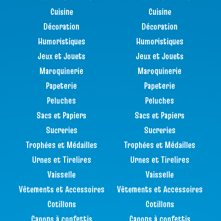
Cuisine
Cuisine
Décoration
Décoration
Humoristiques
Humoristiques
Jeux et Jouets
Jeux et Jouets
Maroquinerie
Maroquinerie
Papeterie
Papeterie
Peluches
Peluches
Sacs et Papiers
Sacs et Papiers
Sucreries
Sucreries
Trophées et Médailles
Trophées et Médailles
Urnes et Tirelires
Urnes et Tirelires
Vaisselle
Vaisselle
Vêtements et Accessoires
Vêtements et Accessoires
Cotillons
Cotillons
Canons à confettis
Canons à confettis