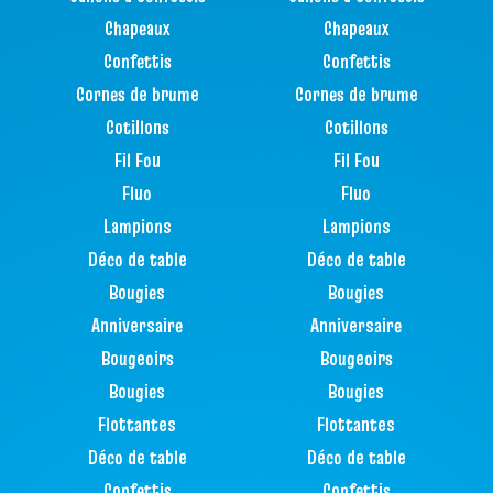
Chapeaux
Chapeaux
Confettis
Confettis
Cornes de brume
Cornes de brume
Cotillons
Cotillons
Fil Fou
Fil Fou
Fluo
Fluo
Lampions
Lampions
Déco de table
Déco de table
Bougies
Bougies
Anniversaire
Anniversaire
Bougeoirs
Bougeoirs
Bougies
Bougies
Flottantes
Flottantes
Déco de table
Déco de table
Confettis
Confettis