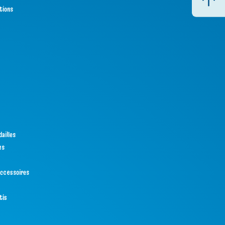
tions
ailles
es
ccessoires
tis