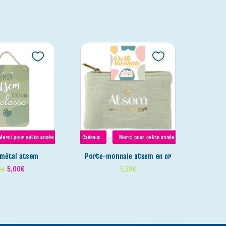
Merci pour cette année
Cadeaux
Merci pour cette année
 métal atsem
porte-monnaie atsem en or
5,00
€
5,99
€
9
€