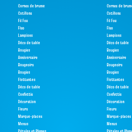
Cornes de brume
Cornes de brum
Cotillons
Cotillons
Fil Fou
Fil Fou
Fluo
Fluo
Lampions
Lampions
Déco de table
Déco de table
Bougies
Bougies
Anniversaire
Anniversaire
Bougeoirs
Bougeoirs
Bougies
Bougies
Flottantes
Flottantes
Déco de table
Déco de table
Confettis
Confettis
Décoration
Décoration
Fleurs
Fleurs
Marque-places
Marque-places
Menus
Menus
Pétales et Plumes
Pétales et Plum