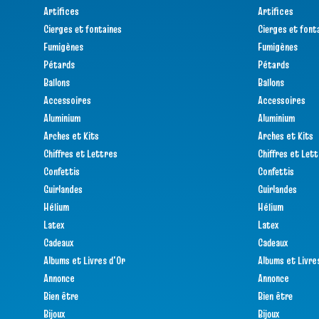
Artifices
Artifices
Cierges et fontaines
Cierges et font
Fumigènes
Fumigènes
Pétards
Pétards
Ballons
Ballons
Accessoires
Accessoires
Aluminium
Aluminium
Arches et Kits
Arches et Kits
Chiffres et Lettres
Chiffres et Let
Confettis
Confettis
Guirlandes
Guirlandes
Hélium
Hélium
Latex
Latex
Cadeaux
Cadeaux
Albums et Livres d'Or
Albums et Livre
Annonce
Annonce
Bien être
Bien être
Bijoux
Bijoux