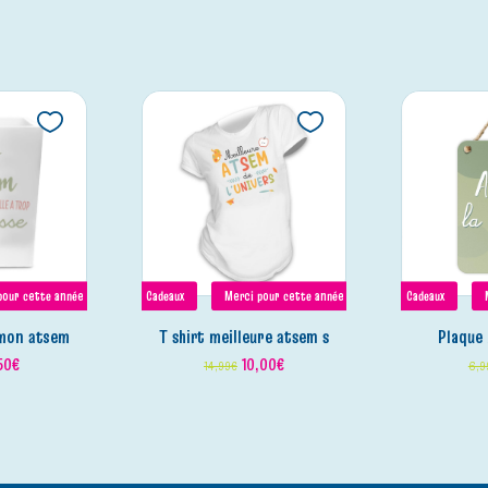
pour cette année
Cadeaux
Merci pour cette année
Cadeaux
 mon atsem
t shirt meilleure atsem s
plaque
50
€
10,00
€
14,99
€
6,9