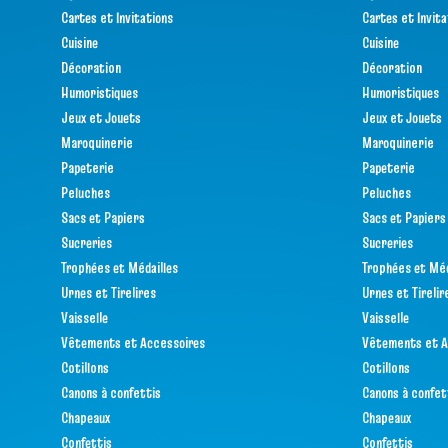
Cartes et Invitations
Cartes et Invita
Cuisine
Cuisine
Décoration
Décoration
Humoristiques
Humoristiques
Jeux et Jouets
Jeux et Jouets
Maroquinerie
Maroquinerie
Papeterie
Papeterie
Peluches
Peluches
Sacs et Papiers
Sacs et Papiers
Sucreries
Sucreries
Trophées et Médailles
Trophées et Méd
Urnes et Tirelires
Urnes et Tirelir
Vaisselle
Vaisselle
Vêtements et Accessoires
Vêtements et A
Cotillons
Cotillons
Canons à confettis
Canons à confet
Chapeaux
Chapeaux
Confettis
Confettis