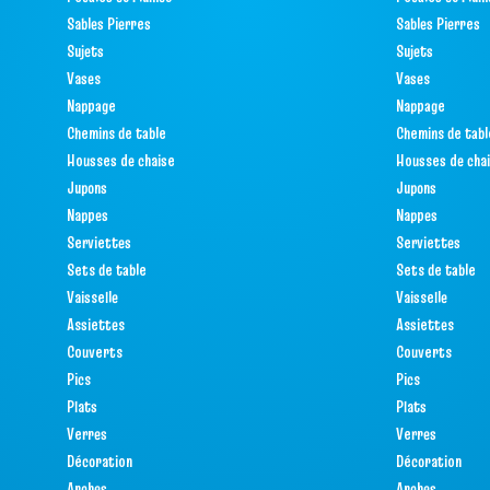
Sables Pierres
Sables Pierres
Sujets
Sujets
Vases
Vases
Nappage
Nappage
Chemins de table
Chemins de tabl
Housses de chaise
Housses de cha
Jupons
Jupons
Nappes
Nappes
Serviettes
Serviettes
Sets de table
Sets de table
Vaisselle
Vaisselle
Assiettes
Assiettes
Couverts
Couverts
Pics
Pics
Plats
Plats
Verres
Verres
Décoration
Décoration
Arches
Arches