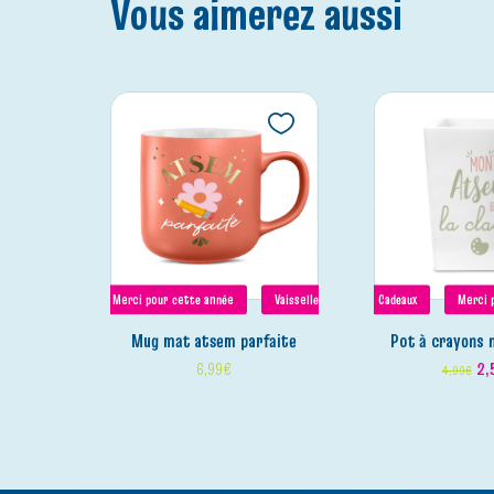
Vous aimerez aussi
Merci pour cette année
Vaisselle
Cadeaux
Merci 
mug mat atsem parfaite
pot à crayons
6,99
€
2,
4,99
€