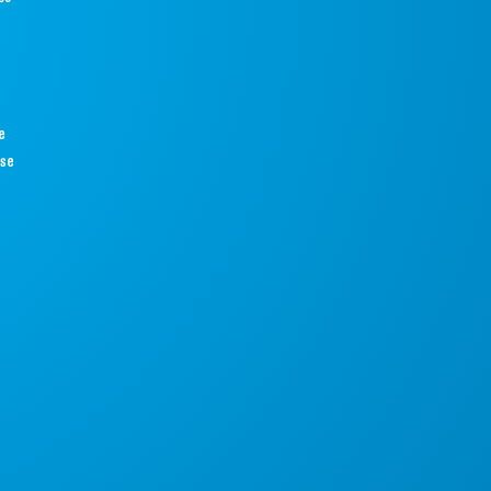
e
ise