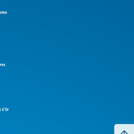
aines
tres
s d'Or