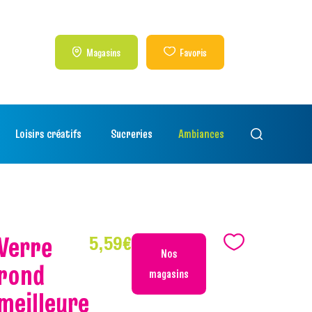
Magasins
Favoris
Loisirs créatifs
Sucreries
Ambiances
erre
5,59
€
Nos
rond
magasins
meilleure