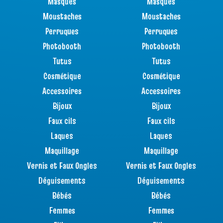
Masques
Masques
Moustaches
Moustaches
Perruques
Perruques
Photobooth
Photobooth
Tutus
Tutus
Cosmétique
Cosmétique
Accessoires
Accessoires
Bijoux
Bijoux
Faux cils
Faux cils
Laques
Laques
Maquillage
Maquillage
Vernis et Faux Ongles
Vernis et Faux Ongles
Déguisements
Déguisements
Bébés
Bébés
Femmes
Femmes