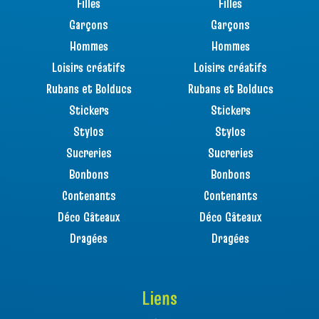
Filles
Filles
Garçons
Garçons
Hommes
Hommes
Loisirs créatifs
Loisirs créatifs
Rubans et Bolducs
Rubans et Bolducs
Stickers
Stickers
Stylos
Stylos
Sucreries
Sucreries
Bonbons
Bonbons
Contenants
Contenants
Déco Gâteaux
Déco Gâteaux
Dragées
Dragées
Liens