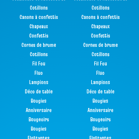
Cotillons
Cotillons
Canons à confettis
Canons à confettis
Chapeaux
Chapeaux
Confettis
Confettis
Cornes de brume
Cornes de brume
Cotillons
Cotillons
Fil Fou
Fil Fou
Fluo
Fluo
Lampions
Lampions
Déco de table
Déco de table
Bougies
Bougies
Anniversaire
Anniversaire
Bougeoirs
Bougeoirs
Bougies
Bougies
Flottantes
Flottantes