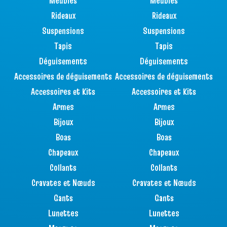
Meubles
Meubles
Rideaux
Rideaux
Suspensions
Suspensions
Tapis
Tapis
Déguisements
Déguisements
Accessoires de déguisements
Accessoires de déguisements
Accessoires et Kits
Accessoires et Kits
Armes
Armes
Bijoux
Bijoux
Boas
Boas
Chapeaux
Chapeaux
Collants
Collants
Cravates et Nœuds
Cravates et Nœuds
Gants
Gants
Lunettes
Lunettes