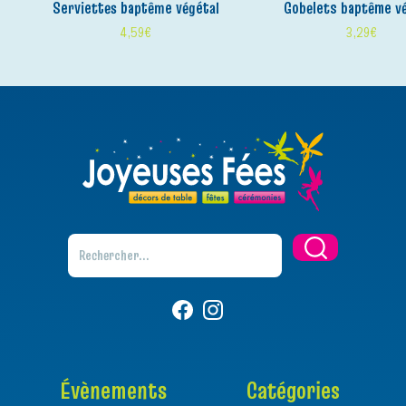
serviettes baptême végétal
gobelets baptême v
4,59
€
3,29
€
Évènements
Catégories