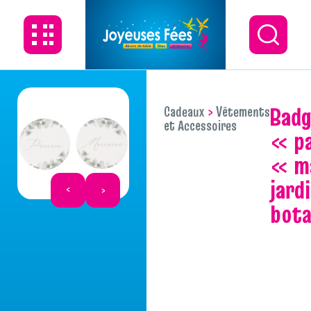
badges
Cadeaux
Vêtements
et Accessoires
« pa
« m
jard
bota