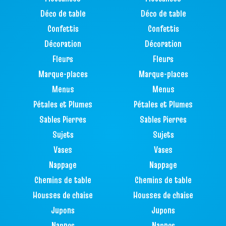
Déco de table
Déco de table
Confettis
Confettis
Décoration
Décoration
Fleurs
Fleurs
Marque-places
Marque-places
Menus
Menus
Pétales et Plumes
Pétales et Plumes
Sables Pierres
Sables Pierres
Sujets
Sujets
Vases
Vases
Nappage
Nappage
Chemins de table
Chemins de table
Housses de chaise
Housses de chaise
Jupons
Jupons
Nappes
Nappes