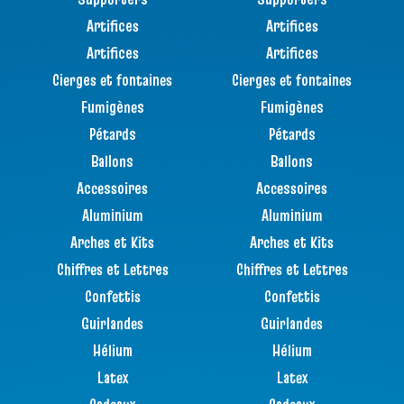
Artifices
Artifices
Artifices
Artifices
Cierges et fontaines
Cierges et fontaines
Fumigènes
Fumigènes
Pétards
Pétards
Ballons
Ballons
Accessoires
Accessoires
Aluminium
Aluminium
Arches et Kits
Arches et Kits
Chiffres et Lettres
Chiffres et Lettres
Confettis
Confettis
Guirlandes
Guirlandes
Hélium
Hélium
Latex
Latex