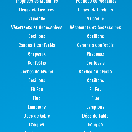
Trophées et Médailles
Trophées et Médailles
Urnes et Tirelires
Urnes et Tirelires
Vaisselle
Vaisselle
Vêtements et Accessoires
Vêtements et Accessoires
Cotillons
Cotillons
Canons à confettis
Canons à confettis
Chapeaux
Chapeaux
Confettis
Confettis
Cornes de brume
Cornes de brume
Cotillons
Cotillons
Fil Fou
Fil Fou
Fluo
Fluo
Lampions
Lampions
Déco de table
Déco de table
Bougies
Bougies