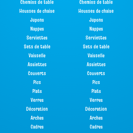
Chemins de table
Chemins de table
Housses de chaise
Housses de chaise
Jupons
Jupons
Nappes
Nappes
Serviettes
Serviettes
Sets de table
Sets de table
Vaisselle
Vaisselle
Assiettes
Assiettes
Couverts
Couverts
Pics
Pics
Plats
Plats
Verres
Verres
Décoration
Décoration
Arches
Arches
Cadres
Cadres