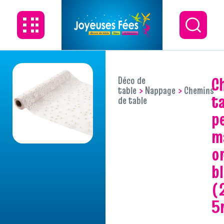
chemin de
Déco de
table
Nappage
Chemins
ta
de table
p
m
o
b
(
5