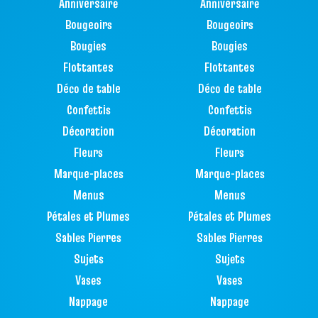
Anniversaire
Anniversaire
Bougeoirs
Bougeoirs
Bougies
Bougies
Flottantes
Flottantes
Déco de table
Déco de table
Confettis
Confettis
Décoration
Décoration
Fleurs
Fleurs
Marque-places
Marque-places
Menus
Menus
Pétales et Plumes
Pétales et Plumes
Sables Pierres
Sables Pierres
Sujets
Sujets
Vases
Vases
Nappage
Nappage