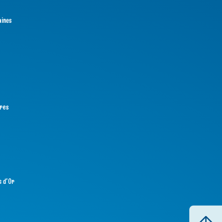
aines
tres
s d'Or