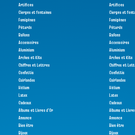
Artifices
Artifices
Cierges et fontaines
Cierges et font
Fumigènes
Fumigènes
Pétards
Pétards
Ballons
Ballons
Accessoires
Accessoires
Aluminium
Aluminium
Arches et Kits
Arches et Kits
Chiffres et Lettres
Chiffres et Let
Confettis
Confettis
Guirlandes
Guirlandes
Hélium
Hélium
Latex
Latex
Cadeaux
Cadeaux
Albums et Livres d'Or
Albums et Livre
Annonce
Annonce
Bien être
Bien être
Bijoux
Bijoux