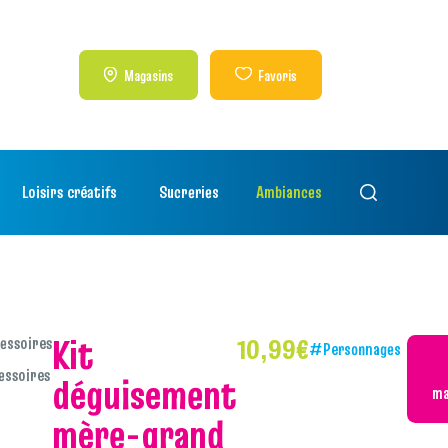
Magasins
Favoris
Loisirs créatifs
Sucreries
Ambiances
kit
essoires
10,99
€
#Personnages
essoires
déguisement
ma
mère-grand