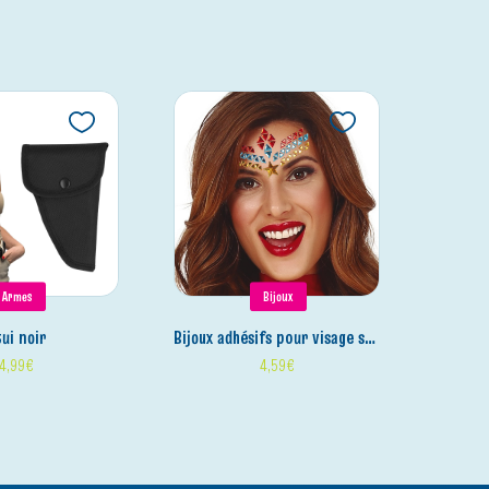
Armes
Bijoux
étui noir
bijoux adhésifs pour visage super héroïne
4,99
€
4,59
€