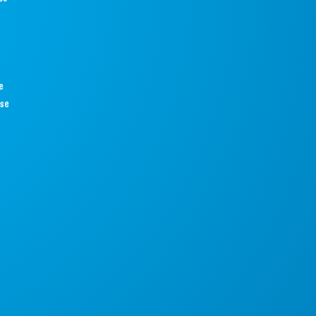
e
ise