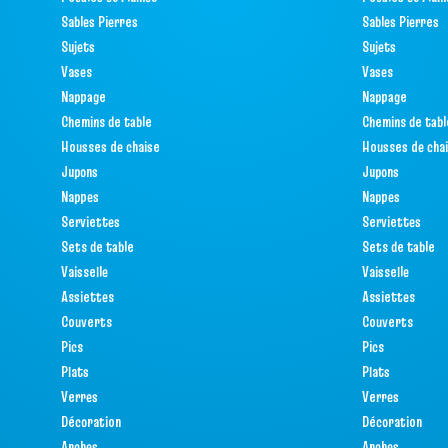
Sables Pierres
Sables Pierres
Sujets
Sujets
Vases
Vases
Nappage
Nappage
Chemins de table
Chemins de tabl
Housses de chaise
Housses de cha
Jupons
Jupons
Nappes
Nappes
Serviettes
Serviettes
Sets de table
Sets de table
Vaisselle
Vaisselle
Assiettes
Assiettes
Couverts
Couverts
Pics
Pics
Plats
Plats
Verres
Verres
Décoration
Décoration
Arches
Arches