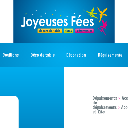
Cotillons
Déco de table
Décoration
Déguisements
Déguisements
Acc
de
déguisements
Acc
et Kits