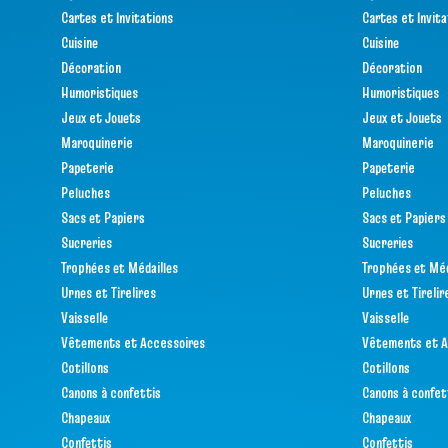
Cartes et Invitations
Cartes et Invita
Cuisine
Cuisine
Décoration
Décoration
Humoristiques
Humoristiques
Jeux et Jouets
Jeux et Jouets
Maroquinerie
Maroquinerie
Papeterie
Papeterie
Peluches
Peluches
Sacs et Papiers
Sacs et Papiers
Sucreries
Sucreries
Trophées et Médailles
Trophées et Méd
Urnes et Tirelires
Urnes et Tirelir
Vaisselle
Vaisselle
Vêtements et Accessoires
Vêtements et A
Cotillons
Cotillons
Canons à confettis
Canons à confet
Chapeaux
Chapeaux
Confettis
Confettis