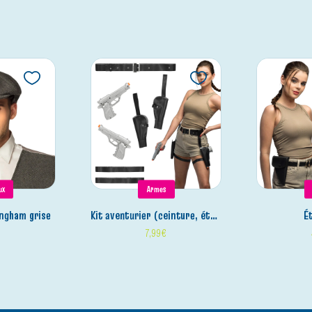
ux
Armes
ingham grise
kit aventurier (ceinture, étuis, pistolets, cuissardes)
€
7,99
€