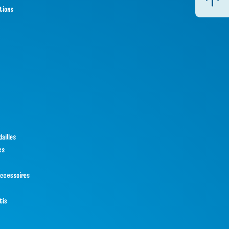
tions
ailles
es
ccessoires
tis