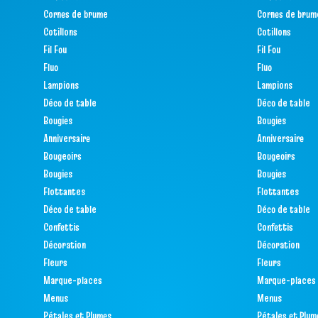
Cornes de brume
Cornes de brum
Cotillons
Cotillons
Fil Fou
Fil Fou
Fluo
Fluo
Lampions
Lampions
Déco de table
Déco de table
Bougies
Bougies
Anniversaire
Anniversaire
Bougeoirs
Bougeoirs
Bougies
Bougies
Flottantes
Flottantes
Déco de table
Déco de table
Confettis
Confettis
Décoration
Décoration
Fleurs
Fleurs
Marque-places
Marque-places
Menus
Menus
Pétales et Plumes
Pétales et Plum