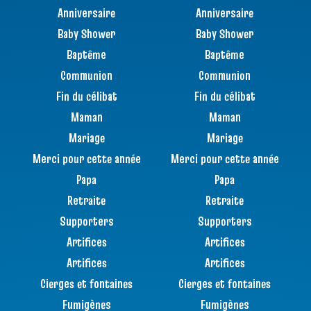
Anniversaire
Anniversaire
Baby Shower
Baby Shower
Baptême
Baptême
Communion
Communion
Fin du célibat
Fin du célibat
Maman
Maman
Mariage
Mariage
Merci pour cette année
Merci pour cette année
Papa
Papa
Retraite
Retraite
Supporters
Supporters
Artifices
Artifices
Artifices
Artifices
Cierges et fontaines
Cierges et fontaines
Fumigènes
Fumigènes