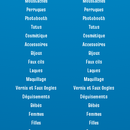
Moustaches
Moustaches
Perruques
Perruques
Photobooth
Photobooth
Tutus
Tutus
Cosmétique
Cosmétique
Accessoires
Accessoires
Bijoux
Bijoux
Faux cils
Faux cils
Laques
Laques
Maquillage
Maquillage
Vernis et Faux Ongles
Vernis et Faux Ongles
Déguisements
Déguisements
Bébés
Bébés
Femmes
Femmes
Filles
Filles