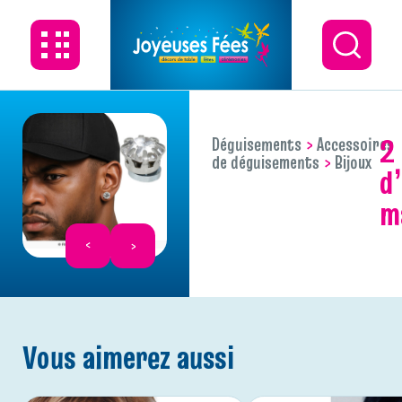
2 boucles
Déguisements
Accessoires
de déguisements
Bijoux
d’
m
Vous aimerez aussi