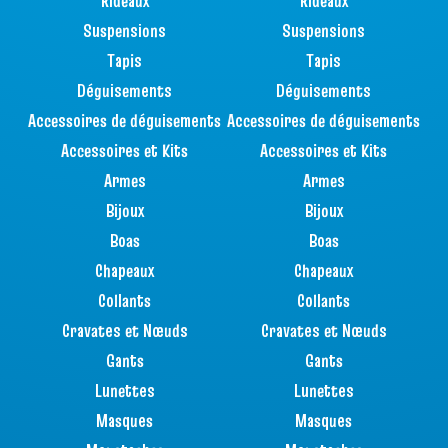
Rideaux
Rideaux
Suspensions
Suspensions
Tapis
Tapis
Déguisements
Déguisements
Accessoires de déguisements
Accessoires de déguisements
Accessoires et Kits
Accessoires et Kits
Armes
Armes
Bijoux
Bijoux
Boas
Boas
Chapeaux
Chapeaux
Collants
Collants
Cravates et Nœuds
Cravates et Nœuds
Gants
Gants
Lunettes
Lunettes
Masques
Masques