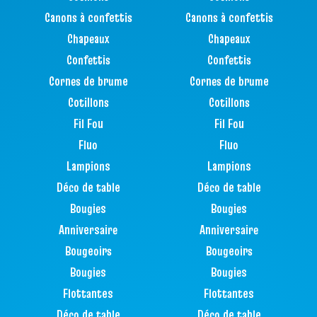
Canons à confettis
Canons à confettis
Chapeaux
Chapeaux
Confettis
Confettis
Cornes de brume
Cornes de brume
Cotillons
Cotillons
Fil Fou
Fil Fou
Fluo
Fluo
Lampions
Lampions
Déco de table
Déco de table
Bougies
Bougies
Anniversaire
Anniversaire
Bougeoirs
Bougeoirs
Bougies
Bougies
Flottantes
Flottantes
Déco de table
Déco de table