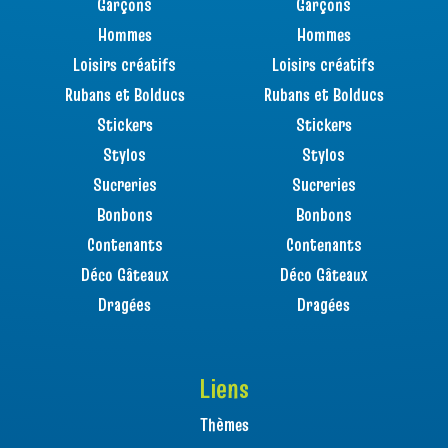
Garçons
Garçons
Hommes
Hommes
Loisirs créatifs
Loisirs créatifs
Rubans et Bolducs
Rubans et Bolducs
Stickers
Stickers
Stylos
Stylos
Sucreries
Sucreries
Bonbons
Bonbons
Contenants
Contenants
Déco Gâteaux
Déco Gâteaux
Dragées
Dragées
Liens
Thèmes