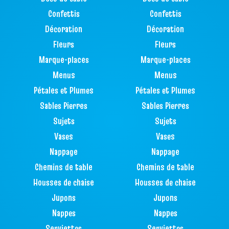
Confettis
Confettis
Décoration
Décoration
Fleurs
Fleurs
Marque-places
Marque-places
Menus
Menus
Pétales et Plumes
Pétales et Plumes
Sables Pierres
Sables Pierres
Sujets
Sujets
Vases
Vases
Nappage
Nappage
Chemins de table
Chemins de table
Housses de chaise
Housses de chaise
Jupons
Jupons
Nappes
Nappes
Serviettes
Serviettes