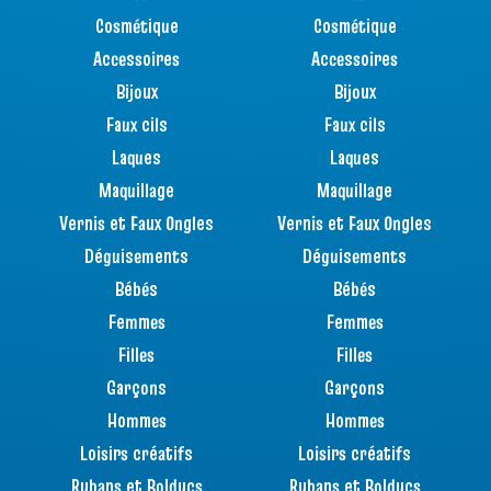
Cosmétique
Cosmétique
Accessoires
Accessoires
Bijoux
Bijoux
Faux cils
Faux cils
Laques
Laques
Maquillage
Maquillage
Vernis et Faux Ongles
Vernis et Faux Ongles
Déguisements
Déguisements
Bébés
Bébés
Femmes
Femmes
Filles
Filles
Garçons
Garçons
Hommes
Hommes
Loisirs créatifs
Loisirs créatifs
Rubans et Bolducs
Rubans et Bolducs