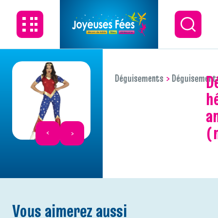
déguisement
Déguisements
Déguisement
h
a
(
Vous aimerez aussi