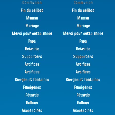
Communion
Communion
Fin du célibat
Fin du célibat
Maman
Maman
Mariage
Mariage
Merci pour cette année
Merci pour cette année
Papa
Papa
Retraite
Retraite
Supporters
Supporters
Artifices
Artifices
Artifices
Artifices
Cierges et fontaines
Cierges et fontaines
Fumigènes
Fumigènes
Pétards
Pétards
Ballons
Ballons
Accessoires
Accessoires