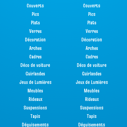
Couverts
Couverts
Pics
Pics
Plats
Plats
Verres
Verres
Décoration
Décoration
Arches
Arches
Cadres
Cadres
Déco de voiture
Déco de voiture
Guirlandes
Guirlandes
Jeux de Lumières
Jeux de Lumières
Meubles
Meubles
Rideaux
Rideaux
Suspensions
Suspensions
Tapis
Tapis
Déguisements
Déguisements