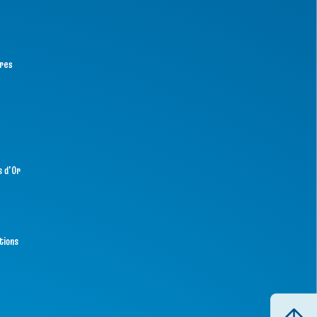
tres
s d'Or
tions