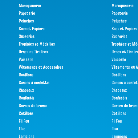
Maroquinerie
Maroquinerie
Papeterie
Papeterie
Peluches
Peluches
Sacs et Papiers
Sacs et Papiers
Sucreries
Sucreries
Trophées et Médailles
Trophées et Méd
Urnes et Tirelires
Urnes et Tirelir
Vaisselle
Vaisselle
Vêtements et Accessoires
Vêtements et A
Cotillons
Cotillons
Canons à confettis
Canons à confet
Chapeaux
Chapeaux
Confettis
Confettis
Cornes de brume
Cornes de brum
Cotillons
Cotillons
Fil Fou
Fil Fou
Fluo
Fluo
Lampions
Lampions