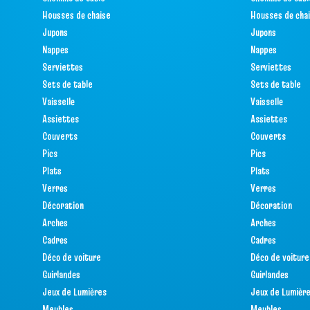
Housses de chaise
Housses de cha
Jupons
Jupons
Nappes
Nappes
Serviettes
Serviettes
Sets de table
Sets de table
Vaisselle
Vaisselle
Assiettes
Assiettes
Couverts
Couverts
Pics
Pics
Plats
Plats
Verres
Verres
Décoration
Décoration
Arches
Arches
Cadres
Cadres
Déco de voiture
Déco de voiture
Guirlandes
Guirlandes
Jeux de Lumières
Jeux de Lumièr
Meubles
Meubles