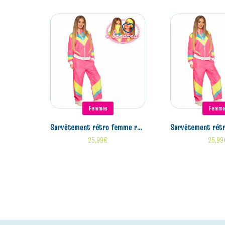
Femmes
Femme
survêtement rétro femme rose fluo (xl)
survêtement rétro femm
25,99
€
25,99