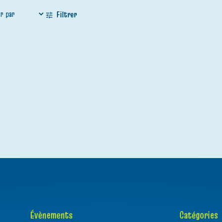
Filtrer
Peachy
Baptême
Dinosaure
Foo
Évènements
Catégories