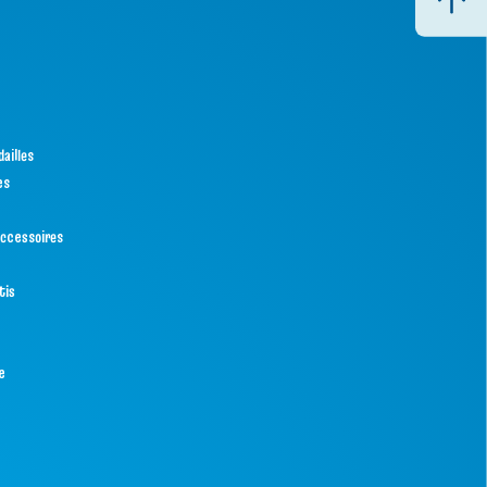
ailles
es
ccessoires
tis
e