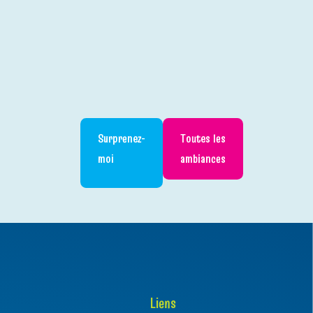
Surprenez-
Toutes les
moi
ambiances
t
Explorateur
Liens