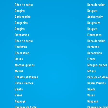
Déco de table
Déco de table
Bougies
Bougies
Anniversaire
Anniversaire
Bougeoirs
Bougeoirs
Bougies
Bougies
Flottantes
Flottantes
Déco de table
Déco de table
Confettis
Confettis
Décoration
Décoration
Fleurs
Fleurs
Marque-places
Marque-places
Menus
Menus
Pétales et Plumes
Pétales et Plum
Sables Pierres
Sables Pierres
Sujets
Sujets
Vases
Vases
Nappage
Nappage
Chemins de table
Chemins de tabl