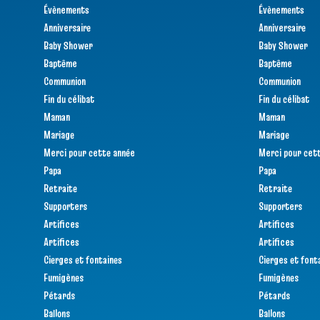
Évènements
Évènements
Anniversaire
Anniversaire
Baby Shower
Baby Shower
Baptême
Baptême
Communion
Communion
Fin du célibat
Fin du célibat
Maman
Maman
Mariage
Mariage
Merci pour cette année
Merci pour cet
Papa
Papa
Retraite
Retraite
Supporters
Supporters
Artifices
Artifices
Artifices
Artifices
Cierges et fontaines
Cierges et font
Fumigènes
Fumigènes
Pétards
Pétards
Ballons
Ballons