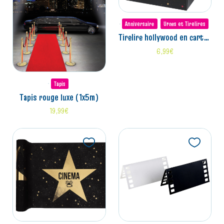
Anniversaire
Urnes et Tirelires
tirelire hollywood en carton (20x20x20cm)
6,99
€
Tapis
tapis rouge luxe (1x5m)
19,99
€