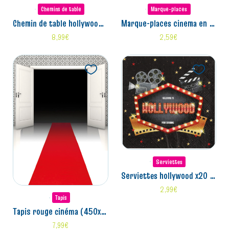
Chemins de table
Marque-places
chemin de table hollywood (30cm)
marque-places cinema en carton x10 (7x3.6cm)
8,99
€
2,59
€
Serviettes
serviettes hollywood x20 (16,5cm)
2,99
€
Tapis
tapis rouge cinéma (450x60cm)
7,99
€