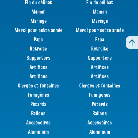
Fin du célibat
Fin du célibat
Maman
Maman
Mariage
Mariage
Merci pour cette année
Merci pour cette année
Papa
Papa
Retraite
Retraite
Supporters
Supporters
Artifices
Artifices
Artifices
Artifices
Cierges et fontaines
Cierges et fontaines
Fumigènes
Fumigènes
Pétards
Pétards
Ballons
Ballons
Accessoires
Accessoires
Aluminium
Aluminium