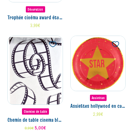
Décoration
trophée cinéma award étoile (22cm)
3,99
€
Assiettes
assiettes hollywood en carton x10 (22.5cm)
Chemins de table
2,99
€
chemin de table cinema blanc (5m)
5,00
€
8,99
€