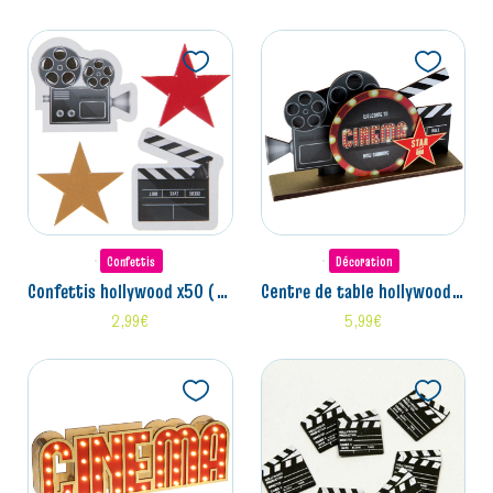
Confettis
Décoration
confettis hollywood x50 (1/2,5cm)
centre de table hollywood (4x13x20cm)
2,99
€
5,99
€