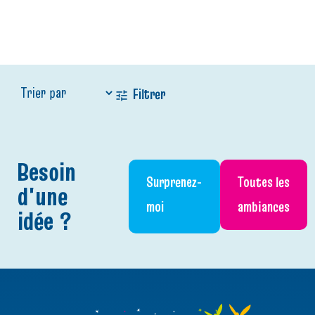
Filtrer
Besoin
Surprenez-
Toutes les
d'une
Baptême
Explorateur
Foot
Dinosaure
Peachy
moi
ambiances
idée ?