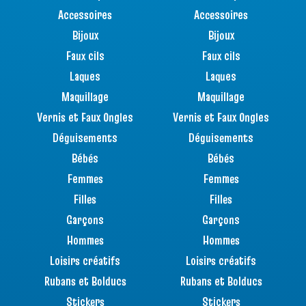
Accessoires
Accessoires
Bijoux
Bijoux
Faux cils
Faux cils
Laques
Laques
Maquillage
Maquillage
Vernis et Faux Ongles
Vernis et Faux Ongles
Déguisements
Déguisements
Bébés
Bébés
Femmes
Femmes
Filles
Filles
Garçons
Garçons
Hommes
Hommes
Loisirs créatifs
Loisirs créatifs
Rubans et Bolducs
Rubans et Bolducs
Stickers
Stickers