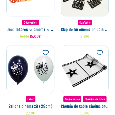
Décoration
Confettis
déco lettres « cinéma » lumineuses (4x10x30cm)
clap de fin cinéma en bois x25 (2cm)
15,00
€
2,99
€
18,99
€
Latex
Anniversaire
Chemins de table
ballons cinéma x8 (28cm)
chemin de table cinéma organza (28cm x 5m)
2,59
€
5,99
€