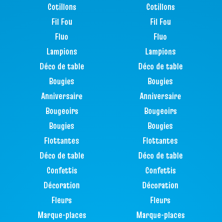
Cotillons
Cotillons
Fil Fou
Fil Fou
Fluo
Fluo
Lampions
Lampions
Déco de table
Déco de table
Bougies
Bougies
Anniversaire
Anniversaire
Bougeoirs
Bougeoirs
Bougies
Bougies
Flottantes
Flottantes
Déco de table
Déco de table
Confettis
Confettis
Décoration
Décoration
Fleurs
Fleurs
Marque-places
Marque-places