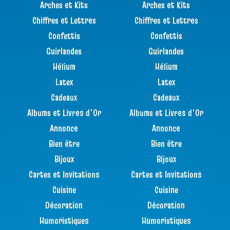
Arches et Kits
Arches et Kits
Chiffres et Lettres
Chiffres et Lettres
Confettis
Confettis
Guirlandes
Guirlandes
Hélium
Hélium
Latex
Latex
Cadeaux
Cadeaux
Albums et Livres d'Or
Albums et Livres d'Or
Annonce
Annonce
Bien être
Bien être
Bijoux
Bijoux
Cartes et Invitations
Cartes et Invitations
Cuisine
Cuisine
Décoration
Décoration
Humoristiques
Humoristiques