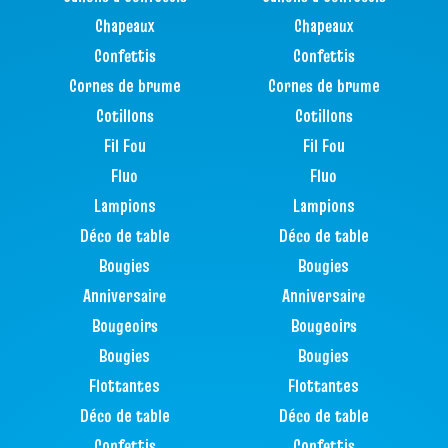
Chapeaux
Chapeaux
Confettis
Confettis
Cornes de brume
Cornes de brume
Cotillons
Cotillons
Fil Fou
Fil Fou
Fluo
Fluo
Lampions
Lampions
Déco de table
Déco de table
Bougies
Bougies
Anniversaire
Anniversaire
Bougeoirs
Bougeoirs
Bougies
Bougies
Flottantes
Flottantes
Déco de table
Déco de table
Confettis
Confettis