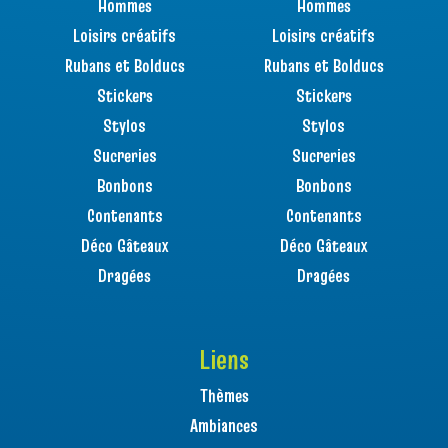
Hommes
Hommes
Loisirs créatifs
Loisirs créatifs
Rubans et Bolducs
Rubans et Bolducs
Stickers
Stickers
Stylos
Stylos
Sucreries
Sucreries
Bonbons
Bonbons
Contenants
Contenants
Déco Gâteaux
Déco Gâteaux
Dragées
Dragées
Liens
Thèmes
Ambiances