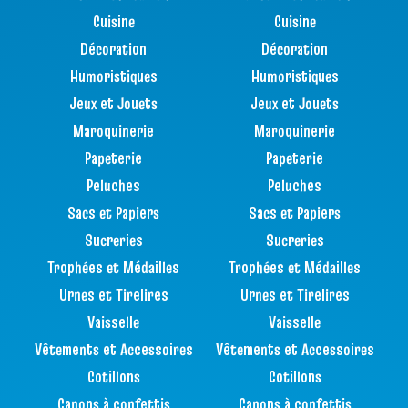
Cuisine
Cuisine
Décoration
Décoration
Humoristiques
Humoristiques
Jeux et Jouets
Jeux et Jouets
Maroquinerie
Maroquinerie
Papeterie
Papeterie
Peluches
Peluches
Sacs et Papiers
Sacs et Papiers
Sucreries
Sucreries
Trophées et Médailles
Trophées et Médailles
Urnes et Tirelires
Urnes et Tirelires
Vaisselle
Vaisselle
Vêtements et Accessoires
Vêtements et Accessoires
Cotillons
Cotillons
Canons à confettis
Canons à confettis