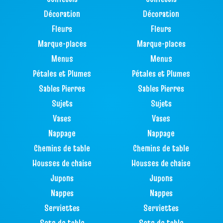
Décoration
Décoration
Fleurs
Fleurs
Marque-places
Marque-places
Menus
Menus
Pétales et Plumes
Pétales et Plumes
Sables Pierres
Sables Pierres
Sujets
Sujets
Vases
Vases
Nappage
Nappage
Chemins de table
Chemins de table
Housses de chaise
Housses de chaise
Jupons
Jupons
Nappes
Nappes
Serviettes
Serviettes
Sets de table
Sets de table