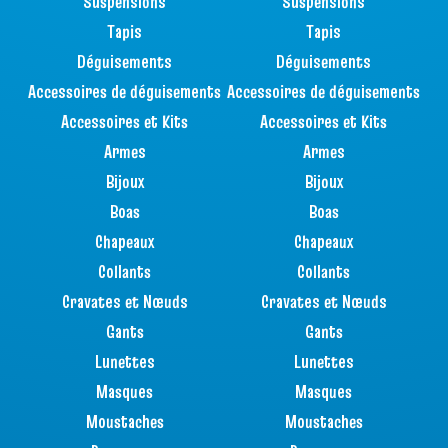
Suspensions
Suspensions
Tapis
Tapis
Déguisements
Déguisements
Accessoires de déguisements
Accessoires de déguisements
Accessoires et Kits
Accessoires et Kits
Armes
Armes
Bijoux
Bijoux
Boas
Boas
Chapeaux
Chapeaux
Collants
Collants
Cravates et Nœuds
Cravates et Nœuds
Gants
Gants
Lunettes
Lunettes
Masques
Masques
Moustaches
Moustaches