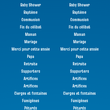
Baby Shower
Baby Shower
Baptême
Baptême
Communion
Communion
Fin du célibat
Fin du célibat
Maman
Maman
Mariage
Mariage
Merci pour cette année
Merci pour cette année
Papa
Papa
Retraite
Retraite
Supporters
Supporters
Artifices
Artifices
Artifices
Artifices
Cierges et fontaines
Cierges et fontaines
Fumigènes
Fumigènes
Pétards
Pétards