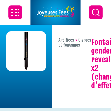
fontaine
Artifices
Cierges
et fontaines
gende
reveal
x2
(chan
d’effe