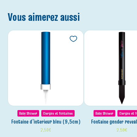
Vous aimerez aussi
Baby Shower
Cierges et fontaines
Baby Shower
Cierges et 
fontaine d’interieur bleu (9,5cm)
fontaine gender reveal
2,59
€
2,59
€