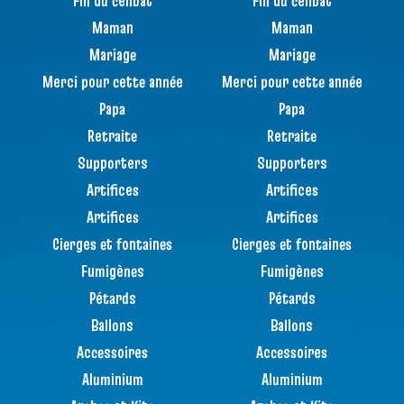
Fin du célibat
Fin du célibat
Maman
Maman
Mariage
Mariage
Merci pour cette année
Merci pour cette année
Papa
Papa
Retraite
Retraite
Supporters
Supporters
Artifices
Artifices
Artifices
Artifices
Cierges et fontaines
Cierges et fontaines
Fumigènes
Fumigènes
Pétards
Pétards
Ballons
Ballons
Accessoires
Accessoires
Aluminium
Aluminium