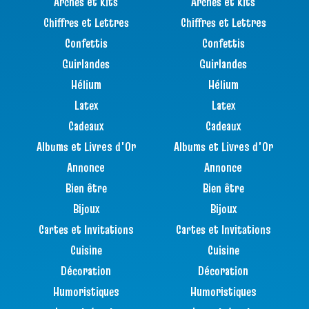
Arches et Kits
Arches et Kits
Chiffres et Lettres
Chiffres et Lettres
Confettis
Confettis
Guirlandes
Guirlandes
Hélium
Hélium
Latex
Latex
Cadeaux
Cadeaux
Albums et Livres d'Or
Albums et Livres d'Or
Annonce
Annonce
Bien être
Bien être
Bijoux
Bijoux
Cartes et Invitations
Cartes et Invitations
Cuisine
Cuisine
Décoration
Décoration
Humoristiques
Humoristiques