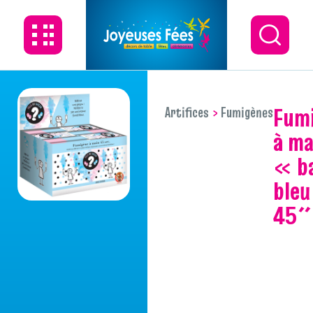
fumigene
Artifices
Fumigènes
à ma
« b
ble
45″