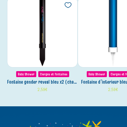
Baby Shower
Cierges et fontaines
Baby Shower
Cierges et 
fontaine gender reveal bleu x2 (changement d’effet)
fontaine d’interieur bl
2,59
€
2,59
€