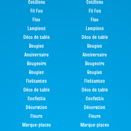
Cotillons
Cotillons
Fil Fou
Fil Fou
Fluo
Fluo
Lampions
Lampions
Déco de table
Déco de table
Bougies
Bougies
Anniversaire
Anniversaire
Bougeoirs
Bougeoirs
Bougies
Bougies
Flottantes
Flottantes
Déco de table
Déco de table
Confettis
Confettis
Décoration
Décoration
Fleurs
Fleurs
Marque-places
Marque-places